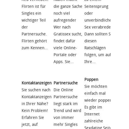
Flirten ist für
die ganze Sache
Seitensprung
Hobbyh
Singles ein
noch viel
oder
deiner
wichtiger Teil
aufregender
unverbindlichem
finden
der
Wer nach
Sex verabreden?
Portal
Partnersuche.
Gratissex sucht,
Dann sollten Sie
du ken
Flirten gehört
findet dafür
diesen
zeigen 
zum Kennen...
viele Online-
Ratschlägen
unten, 
Portale oder
folgen, um auf
Apps. Sie...
Ihre...
Seiten
Poppen
Kontaktanzeigen
Partnersuche
Sie su
Sie möchten
Sie suchen nach
Die Online
einem
einfach mal
Kontaktanzeigen
Partnersuche
Seiten
wieder poppen?
in Ihrer Nähe?
liegt stark im
Wir ha
Es gibt im
Kein Problem!
Trend und wird
wichti
Internet
Erfahren Sie
von immer
Portale
zahlreiche
jetzt, auf
mehr Singles
einen
Sexdating Seiten