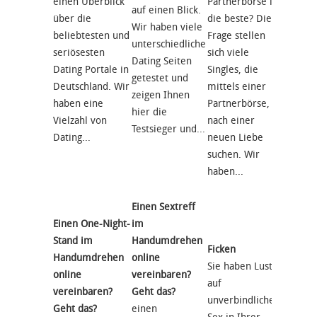
einen Überblick
Partnerbörse ist
beschäf
auf einen Blick.
über die
die beste? Diese
bereits
Wir haben viele
beliebtesten und
Frage stellen
Jahren
unterschiedliche
seriösesten
sich viele
Entwic
Dating Seiten
Dating Portale in
Singles, die
Single
getestet und
Deutschland. Wir
mittels einer
Markt 
zeigen Ihnen
haben eine
Partnerbörse,
Deutsc
hier die
Vielzahl von
nach einer
Wir te
Testsieger und...
Dating...
neuen Liebe
regelm
suchen. Wir
besteh
haben...
und...
Einen Sextreff
Einen One-Night-
im
Ficken?
Stand im
Handumdrehen
Ficken
Ehrlich
Handumdrehen
online
Sie haben Lust
Apps
online
vereinbaren?
auf
Wie wi
vereinbaren?
Geht das?
unverbindliche
gut wis
Geht das?
einen