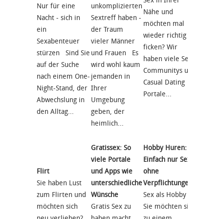
Sex in Ihrer
jede
Nur für eine
unkomplizierten
Nähe und
Online
Nacht - sich in
Sextreff haben -
möchten mal
App, di
ein
der Traum
wieder richtig
explizi
Sexabenteuer
vieler Männer
ficken? Wir
macht, 
stürzen Sind Sie
und Frauen Es
haben viele Sex
NICHT 
auf der Suche
wird wohl kaum
Communitys und
Sexkon
nach einem One-
jemanden in
Casual Dating
gedacht
Night-Stand, der
Ihrer
Portale...
früher
Abwechslung in
Umgebung
später.
den Alltag...
geben, der
heimlich...
Gratissex: So
Hobby Huren:
viele Portale
Einfach nur Sex
Flirt
und Apps wie
ohne
Hobby
Sie haben Lust
unterschiedliche
Verpflichtungen
Aufgep
zum Flirten und
Wünsche
Sex als Hobby
Interne
möchten sich
Gratis Sex zu
Sie möchten sich
heute 
neu verlieben?
haben macht
zu einem
leicht,