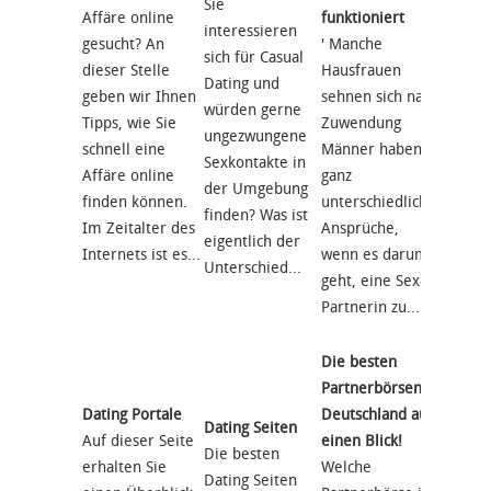
Sie
Sie sin
Affäre online
funktioniert
interessieren
und m
gesucht? An
' Manche
sich für Casual
einfac
dieser Stelle
Hausfrauen
Dating und
wieder
geben wir Ihnen
sehnen sich nach
würden gerne
netten
Tipps, wie Sie
Zuwendung
ungezwungene
Gesells
schnell eine
Männer haben
Sexkontakte in
verbri
Affäre online
ganz
der Umgebung
Deutsc
finden können.
unterschiedliche
finden? Was ist
gibt es
Im Zeitalter des
Ansprüche,
eigentlich der
Single
Internets ist es...
wenn es darum
Unterschied...
und -Fr
geht, eine Sex-
Partnerin zu...
Die besten
Die be
Partnerbörsen in
Single
Dating Portale
Deutschland auf
Deutsc
Dating Seiten
Auf dieser Seite
einen Blick!
Dating
Die besten
erhalten Sie
Welche
Inside
Dating Seiten