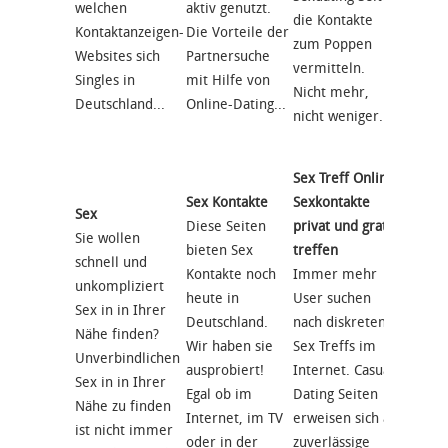
welchen
aktiv genutzt.
Seiten
die Kontakte
Kontaktanzeigen-
Die Vorteile der
im Det
zum Poppen
Websites sich
Partnersuche
getest
vermitteln.
Singles in
mit Hilfe von
die Er
Nicht mehr,
Deutschland...
Online-Dating...
hier ge
nicht weniger...
Der...
Sex Treff Online:
Sex Kontakte
Sexkontakte
Sex
Sexdat
Diese Seiten
privat und gratis
Sie wollen
gesucht
bieten Sex
treffen
schnell und
... Dein
Kontakte noch
Immer mehr
unkompliziert
Hier er
heute in
User suchen
Sex in in Ihrer
Du, wi
Deutschland.
nach diskreten
Nähe finden?
Du ganz
Wir haben sie
Sex Treffs im
Unverbindlichen
heiße 
ausprobiert!
Internet. Casual
Sex in in Ihrer
einem 
Egal ob im
Dating Seiten
Nähe zu finden
triffst.
Internet, im TV
erweisen sich als
ist nicht immer
war es
oder in der
zuverlässige