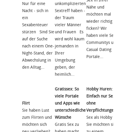
Sex in Ihrer
jede
Nur für eine
unkomplizierten
Nähe und
Online
Nacht - sich in
Sextreff haben -
möchten mal
App, di
ein
der Traum
wieder richtig
explizi
Sexabenteuer
vieler Männer
ficken? Wir
macht, 
stürzen Sind Sie
und Frauen Es
haben viele Sex
NICHT 
auf der Suche
wird wohl kaum
Communitys und
Sexkon
nach einem One-
jemanden in
Casual Dating
gedacht
Night-Stand, der
Ihrer
Portale...
früher
Abwechslung in
Umgebung
später.
den Alltag...
geben, der
heimlich...
Gratissex: So
Hobby Huren:
viele Portale
Einfach nur Sex
Flirt
und Apps wie
ohne
Hobby
Sie haben Lust
unterschiedliche
Verpflichtungen
Aufgep
zum Flirten und
Wünsche
Sex als Hobby
Interne
möchten sich
Gratis Sex zu
Sie möchten sich
heute 
neu verlieben?
haben macht
zu einem
leicht,