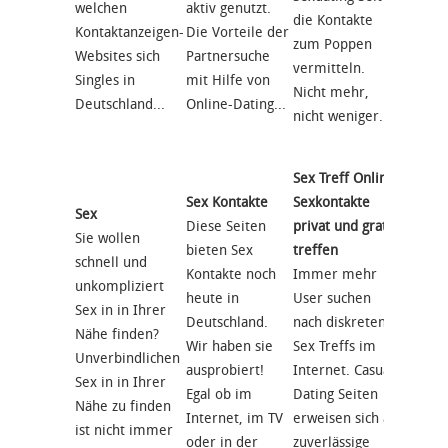
welchen
aktiv genutzt.
Seiten
die Kontakte
Kontaktanzeigen-
Die Vorteile der
im Det
zum Poppen
Websites sich
Partnersuche
getest
vermitteln.
Singles in
mit Hilfe von
die Er
Nicht mehr,
Deutschland...
Online-Dating...
hier ge
nicht weniger...
Der...
Sex Treff Online:
Sex Kontakte
Sexkontakte
Sex
Sexdat
Diese Seiten
privat und gratis
Sie wollen
gesucht
bieten Sex
treffen
schnell und
... Dein
Kontakte noch
Immer mehr
unkompliziert
Hier er
heute in
User suchen
Sex in in Ihrer
Du, wi
Deutschland.
nach diskreten
Nähe finden?
Du ganz
Wir haben sie
Sex Treffs im
Unverbindlichen
heiße 
ausprobiert!
Internet. Casual
Sex in in Ihrer
einem 
Egal ob im
Dating Seiten
Nähe zu finden
triffst.
Internet, im TV
erweisen sich als
ist nicht immer
war es
oder in der
zuverlässige