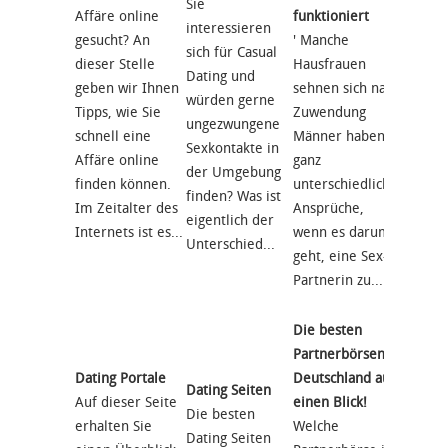
Sie
Sie sin
Affäre online
funktioniert
interessieren
und m
gesucht? An
' Manche
sich für Casual
einfac
dieser Stelle
Hausfrauen
Dating und
wieder
geben wir Ihnen
sehnen sich nach
würden gerne
netten
Tipps, wie Sie
Zuwendung
ungezwungene
Gesells
schnell eine
Männer haben
Sexkontakte in
verbri
Affäre online
ganz
der Umgebung
Deutsc
finden können.
unterschiedliche
finden? Was ist
gibt es
Im Zeitalter des
Ansprüche,
eigentlich der
Single
Internets ist es...
wenn es darum
Unterschied...
und -Fr
geht, eine Sex-
Partnerin zu...
Die besten
Die be
Partnerbörsen in
Single
Dating Portale
Deutschland auf
Deutsc
Dating Seiten
Auf dieser Seite
einen Blick!
Dating
Die besten
erhalten Sie
Welche
Inside
Dating Seiten