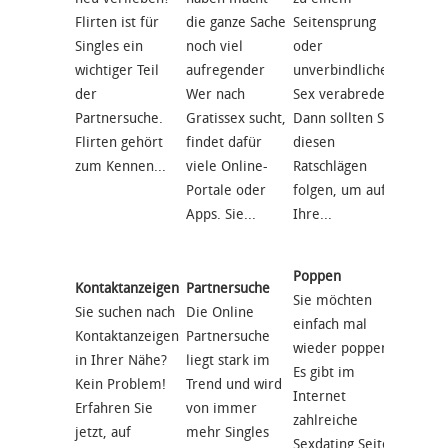
Flirten ist für
die ganze Sache
Seitensprung
Hobbyh
Singles ein
noch viel
oder
deiner
wichtiger Teil
aufregender
unverbindlichem
finden
der
Wer nach
Sex verabreden?
Portal
Partnersuche.
Gratissex sucht,
Dann sollten Sie
du ken
Flirten gehört
findet dafür
diesen
zeigen 
zum Kennen...
viele Online-
Ratschlägen
unten, 
Portale oder
folgen, um auf
Apps. Sie...
Ihre...
Seiten
Poppen
Kontaktanzeigen
Partnersuche
Sie su
Sie möchten
Sie suchen nach
Die Online
einem
einfach mal
Kontaktanzeigen
Partnersuche
Seiten
wieder poppen?
in Ihrer Nähe?
liegt stark im
Wir ha
Es gibt im
Kein Problem!
Trend und wird
wichti
Internet
Erfahren Sie
von immer
Portale
zahlreiche
jetzt, auf
mehr Singles
einen
Sexdating Seiten