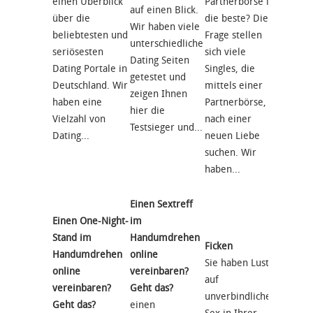
einen Überblick
Partnerbörse ist
beschäf
auf einen Blick.
über die
die beste? Diese
bereits
Wir haben viele
beliebtesten und
Frage stellen
Jahren
unterschiedliche
seriösesten
sich viele
Entwic
Dating Seiten
Dating Portale in
Singles, die
Single
getestet und
Deutschland. Wir
mittels einer
Markt 
zeigen Ihnen
haben eine
Partnerbörse,
Deutsc
hier die
Vielzahl von
nach einer
Wir te
Testsieger und...
Dating...
neuen Liebe
regelm
suchen. Wir
besteh
haben...
und...
Einen Sextreff
Einen One-Night-
im
Ficken?
Stand im
Handumdrehen
Ficken
Ehrlich
Handumdrehen
online
Sie haben Lust
Apps
online
vereinbaren?
auf
Wie wi
vereinbaren?
Geht das?
unverbindliche
gut wis
Geht das?
einen