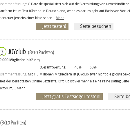
usammenfassung:
C-Date.de spezialisiert sich auf die Vermittlung von unverbindlich
lattform ist im Test führend in Deutschland, wenn es darum geht auf Basis von Vorlie
benteuer jenseits einer klassischen...
Mehr
Jetzt testen!
Seite besuchen
JOYclub
3
(8/10 Punkten)
9.000 Mitglieder in Köln
*)
(Gesamtwertung)
40%
60%
usammenfassung:
Mit 1,5 Millionen Mitgliedern ist JOYclub zwar nicht die größte Se
ines der beliebtesten Online Sextreffs. JOYclub ist viel mehr als eine reine Dating Sei
exforum,...
Mehr
Jetzt gratis Testsieger testen!
Seite b
(8/10 Punkten)