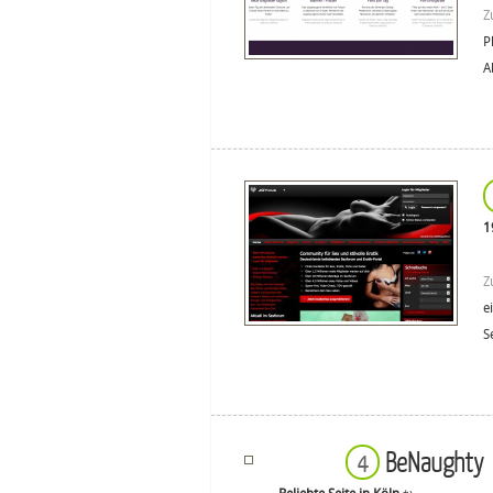
Z
P
A
1
Z
e
S
BeNaughty
4