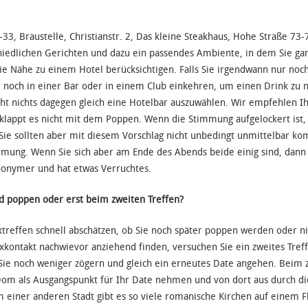
33, Braustelle, Christianstr. 2, Das kleine Steakhaus, Hohe Straße 73-
chiedlichen Gerichten und dazu ein passendes Ambiente, in dem Sie g
ie Nähe zu einem Hotel berücksichtigen. Falls Sie irgendwann nur noc
 noch in einer Bar oder in einem Club einkehren, um einen Drink zu 
cht nichts dagegen gleich eine Hotelbar auszuwählen. Wir empfehlen Ih
t klappt es nicht mit dem Poppen. Wenn die Stimmung aufgelockert ist
Sie sollten aber mit diesem Vorschlag nicht unbedingt unmittelbar ko
timmung. Wenn Sie sich aber am Ende des Abends beide einig sind, dann
nonymer und hat etwas Verruchtes.
d poppen oder erst beim zweiten Treffen?
treffen schnell abschätzen, ob Sie noch später poppen werden oder n
kontakt nachwievor anziehend finden, versuchen Sie ein zweites Treffe
 Sie noch weniger zögern und gleich ein erneutes Date angehen. Beim 
om als Ausgangspunkt für Ihr Date nehmen und von dort aus durch d
einer anderen Stadt gibt es so viele romanische Kirchen auf einem F