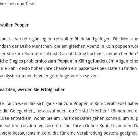
cherchen und Tests
 wollen Poppen
tadt ist verkehrsgünstig im reizvollen Rheinland gelegen. Die Mensch
bends in der Disko Menschen, die am gleichen Abend in Köln poppen woll
ier stark im Kommen Fakt ist: Casual Dating Portale scheinen bei den
iche Singles problemlos zum Poppen in Köln gefunden.
Im Allgemeinen
r die Zahl, desto höher Ihre Chancen ein passendes Sex-Date zu finden
analysierten und bevorzugten Angebote zu setzen.
beachten, werden Sie Erfolg haben
ate - auch wenn Sie sich ganz klar zum Poppen in Köln verabredet habe
e die Gelegenheit, herauszufinden, ob Sie sich "riechen" können und o
ne Idee entwickeln, wohin Sie am Ende des Dates gehen können, um zu
Sie sollten trotzdem vorbereitet sein. Ihren Online-Kontakt von dem Da
 viele Restaurants in Köln, die für eine Verabredung bestens geeignet 