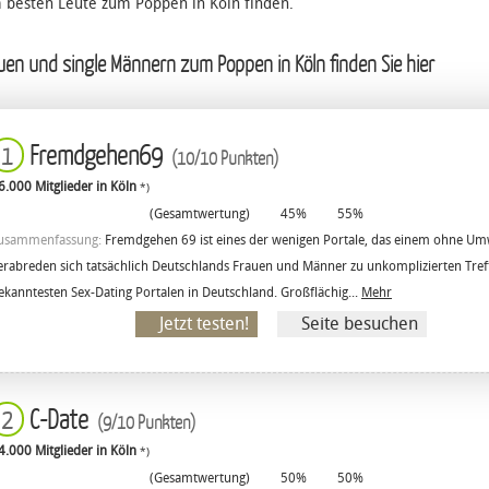
m besten Leute zum Poppen in Köln finden.
auen und single Männern zum Poppen in Köln finden Sie hier
Fremdgehen69
1
(10/10 Punkten)
6.000 Mitglieder in Köln
*)
(Gesamtwertung)
45%
55%
usammenfassung:
Fremdgehen 69 ist eines der wenigen Portale, das einem ohne Umw
erabreden sich tatsächlich Deutschlands Frauen und Männer zu unkomplizierten Tre
ekanntesten Sex-Dating Portalen in Deutschland. Großflächig...
Mehr
Jetzt testen!
Seite besuchen
C-Date
2
(9/10 Punkten)
4.000 Mitglieder in Köln
*)
(Gesamtwertung)
50%
50%