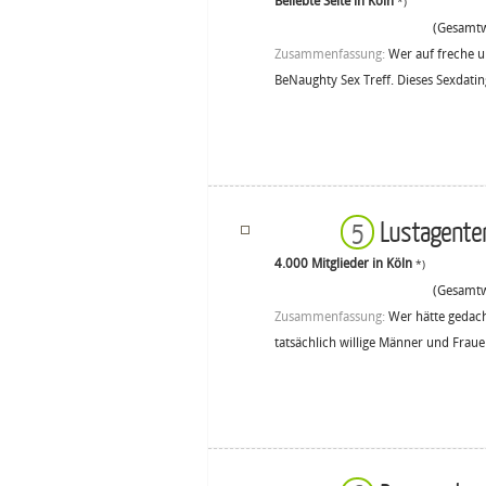
Beliebte Seite in Köln
*)
(Gesamtw
Zusammenfassung:
Wer auf freche u
BeNaughty Sex Treff. Dieses Sexdatin
Lustagent
5
4.000 Mitglieder in Köln
*)
(Gesamtw
Zusammenfassung:
Wer hätte gedach
tatsächlich willige Männer und Frauen