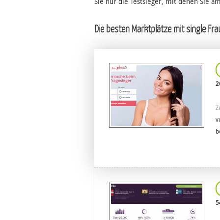
Sie nur die Testsieger, mit denen Sie a
Die besten Marktplätze mit single Fr
2
Z
v
b
5