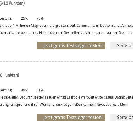
5/10 Punkten)
ertung)
25%
75%
t knapp 4 Millionen Mitgliedern die größte Erotik Community in Deutschland. Anmel
ieder anschreiben, um zu Flirten oder ein Sextreffen zu vereinbaren, können Sie mit d
Jetzt gratis Testsieger testen!
Seite b
0 Punkten)
ertung)
49%
51%
 sexuellen Bedürfnisse der Frauen ernst! Es ist die weltweit erste Casual Dating Seit
prung, entsprchend ihrer Wünsche, diskret genießen können! Niveauvolles...
Mehr
Jetzt gratis Testsieger testen!
Seite b