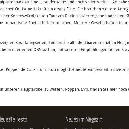
ulpturenpark ist eine Oase der Ruhe und doch voller Vielfalt. An nahe
eicher Ort ist perfekt fü ein erstes Date. Sie brauchen weitere Anregu
eits der Sehenswürdigkeiten Tour am Rhein spazieren gehen oder den 
ne romantische Rheinschiffahrt machen. Mehrere Gesellschaften biet
ezeigten Sex-Datingseiten, können Sie alle denkbaren sexuellen Neigun
iebelei oder einen ONS suchen, mit unseren Empfehlungen finden Sie au
ch bei Poppen.de Co. an, um noch möglichst heute ein paar attraktive s
uf unseren Hauptartikel zu werfen:
Poppen
. Evtl. finden Sie hier noc
eueste Tests
Neues im Magazin