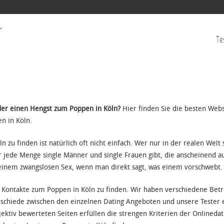
Jump to navigation
Te
der einen Hengst zum Poppen in Köln?
Hier finden Sie die besten Webs
n in Köln.
zu finden ist natürlich oft nicht einfach. Wer nur in der realen Welt 
war jede Menge single Männer und single Frauen gibt, die anscheinend a
 einem zwangslosen Sex, wenn man direkt sagt, was einem vorschwebt.
e Kontakte zum Poppen in Köln zu finden. Wir haben verschiedene Betre
rschiede zwischen den einzelnen Dating Angeboten und unsere Tester e
ktiv bewerteten Seiten erfüllen die strengen Kriterien der Onlinedat