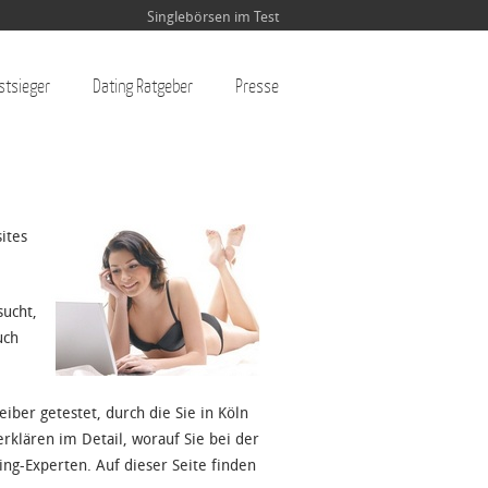
Singlebörsen im Test
stsieger
Dating Ratgeber
Presse
ites
sucht,
uch
iber getestet, durch die Sie in Köln
rklären im Detail, worauf Sie bei der
ing-Experten. Auf dieser Seite finden