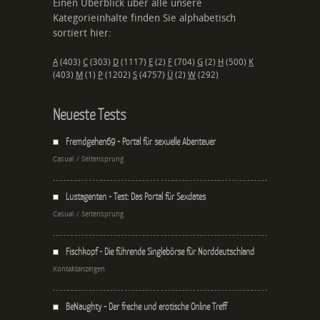
Einen Überblick über alle unsere
Kategorieinhalte finden Sie alphabetisch
sortiert hier:
A
(403)
C
(303)
D
(1117)
E
(2)
F
(704)
G
(2)
H
(500)
K
(403)
M
(1)
P
(1202)
S
(4757)
Ü
(2)
W
(292)
Neueste Tests
Fremdgehen69 - Portal für sexuelle Abenteuer
Casual / Seitensprung
Lustagenten - Test: Das Portal für Sexdates
Casual / Seitensprung
Fischkopf - Die führende Singlebörse für Norddeutschland
Kontaktanzeigen
BeNaughty - Der freche und erotische Online Treff