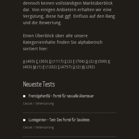
dennoch keinen vollständigen Marktüberblick
dar. Von einigen Anbietern erhalten wir eine
Vergütung, diese hat ggf. Einfluss auf den Rang
und die Bewertung.
Einen Überblick über alle unsere
Kategorieinhalte finden Sie alphabetisch
sortiert hier:
A
(403)
C
(303)
D
(1117)
E
(2)
F
(704)
G
(2)
H
(500)
K
(403)
M
(1)
P
(1202)
S
(4757)
Ü
(2)
W
(292)
Neueste Tests
Fremdgehen69 - Portal für sexuelle Abenteuer
Casual / Seitensprung
Lustagenten - Test: Das Portal für Sexdates
Casual / Seitensprung