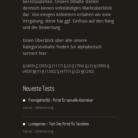
bereitzustellen. Unsere Inhalte stellen
dennoch keinen vollständigen Marktüberblick
dar. Von einigen Anbietern erhalten wir eine
Vergütung, diese hat ggf. Einfluss auf den Rang
und die Bewertung.
Einen Überblick über alle unsere
Kategorieinhalte finden Sie alphabetisch
sortiert hier:
A
(403)
C
(303)
D
(1117)
E
(2)
F
(704)
G
(2)
H
(500)
K
(403)
M
(1)
P
(1202)
S
(4757)
Ü
(2)
W
(292)
Neueste Tests
Fremdgehen69 - Portal für sexuelle Abenteuer
Casual / Seitensprung
Lustagenten - Test: Das Portal für Sexdates
Casual / Seitensprung