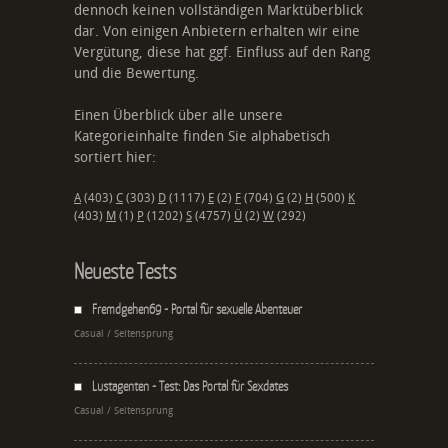
dennoch keinen vollständigen Marktüberblick
dar. Von einigen Anbietern erhalten wir eine
Vergütung, diese hat ggf. Einfluss auf den Rang
und die Bewertung.
Einen Überblick über alle unsere
Kategorieinhalte finden Sie alphabetisch
sortiert hier:
A
(403)
C
(303)
D
(1117)
E
(2)
F
(704)
G
(2)
H
(500)
K
(403)
M
(1)
P
(1202)
S
(4757)
Ü
(2)
W
(292)
Neueste Tests
Fremdgehen69 - Portal für sexuelle Abenteuer
Casual / Seitensprung
Lustagenten - Test: Das Portal für Sexdates
Casual / Seitensprung