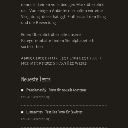
dennoch keinen vollständigen Marktüberblick
dar. Von einigen Anbietern erhalten wir eine
Vergütung, diese hat ggf. Einfluss auf den Rang
und die Bewertung.
Einen Überblick über alle unsere
Kategorieinhalte finden Sie alphabetisch
sortiert hier:
A
(403)
C
(303)
D
(1117)
E
(2)
F
(704)
G
(2)
H
(500)
K
(403)
M
(1)
P
(1202)
S
(4757)
Ü
(2)
W
(292)
Neueste Tests
Fremdgehen69 - Portal für sexuelle Abenteuer
Casual / Seitensprung
Lustagenten - Test: Das Portal für Sexdates
Casual / Seitensprung