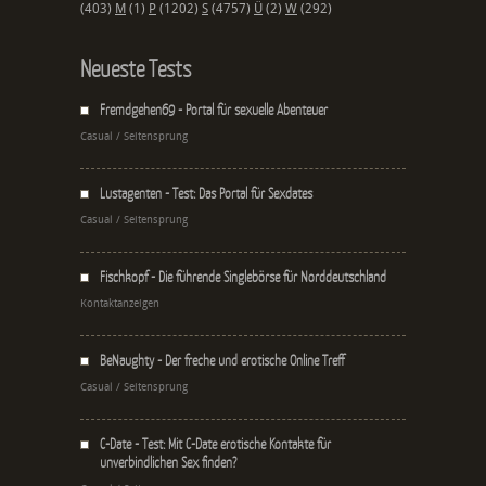
(403)
M
(1)
P
(1202)
S
(4757)
Ü
(2)
W
(292)
Neueste Tests
Fremdgehen69 - Portal für sexuelle Abenteuer
Casual / Seitensprung
Lustagenten - Test: Das Portal für Sexdates
Casual / Seitensprung
Fischkopf - Die führende Singlebörse für Norddeutschland
Kontaktanzeigen
BeNaughty - Der freche und erotische Online Treff
Casual / Seitensprung
C-Date - Test: Mit C-Date erotische Kontakte für
unverbindlichen Sex finden?