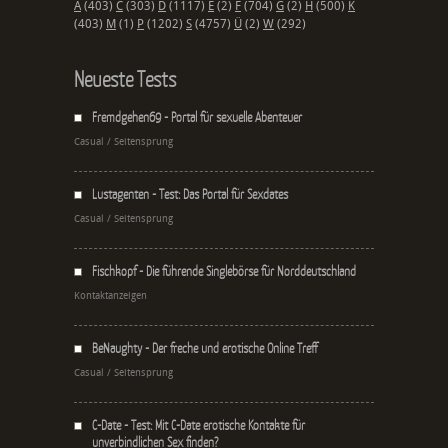
A
(403)
C
(303)
D
(1117)
E
(2)
F
(704)
G
(2)
H
(500)
K
(403)
M
(1)
P
(1202)
S
(4757)
Ü
(2)
W
(292)
Neueste Tests
Fremdgehen69 - Portal für sexuelle Abenteuer
Casual / Seitensprung
Lustagenten - Test: Das Portal für Sexdates
Casual / Seitensprung
Fischkopf - Die führende Singlebörse für Norddeutschland
Kontaktanzeigen
BeNaughty - Der freche und erotische Online Treff
Casual / Seitensprung
C-Date - Test: Mit C-Date erotische Kontakte für
unverbindlichen Sex finden?