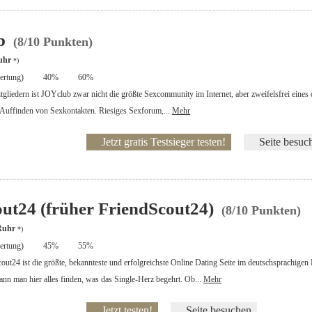
b
(8/10 Punkten)
uhr
*)
rtung)
40%
60%
tgliedern ist JOYclub zwar nicht die größte Sexcommunity im Internet, aber zweifelsfrei eines 
m Auffinden von Sexkontakten. Riesiges Sexforum,...
Mehr
Jetzt gratis Testsieger testen!
Seite besuc
ut24 (früher FriendScout24)
(8/10 Punkten)
 Ruhr
*)
rtung)
45%
55%
cout24 ist die größte, bekannteste und erfolgreichste Online Dating Seite im deutschsprachige
ann man hier alles finden, was das Single-Herz begehrt. Ob...
Mehr
Jetzt testen!
Seite besuchen