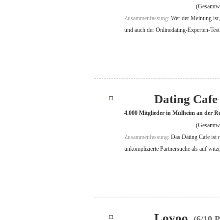
(Gesamtwe
Zusammenfassung:
Wer der Meinung ist,
und auch der Onlinedating-Experten-Test b
Dating Caf
4.000 Mitglieder in Mülheim an der R
(Gesamtwe
Zusammenfassung:
Das Dating Cafe ist n
unkomplizierte Partnersuche als auf witzi
Lovoo
(6/10 