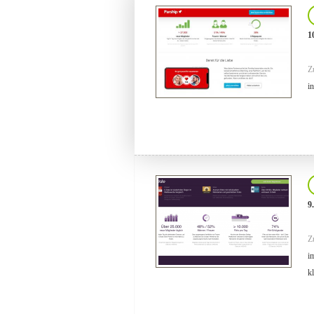
1
Z
i
9
Z
i
k