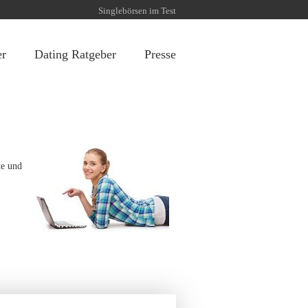
Singlebörsen im Test
er
Dating Ratgeber
Presse
te und