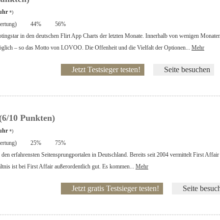
uhr
*)
rtung)
44%
56%
ingstar in den deutschen Flirt App Charts der letzten Monate. Innerhalb von wenigen Mon
öglich – so das Motto von LOVOO. Die Offenheit und die Vielfalt der Optionen...
Mehr
Jetzt Testsieger testen!
Seite besuchen
(6/10 Punkten)
uhr
*)
rtung)
25%
75%
u den erfahrensten Seitensprungportalen in Deutschland. Bereits seit 2004 vermittelt First Aff
tnis ist bei First Affair außerordentlich gut. Es kommen...
Mehr
Jetzt gratis Testsieger testen!
Seite besuc