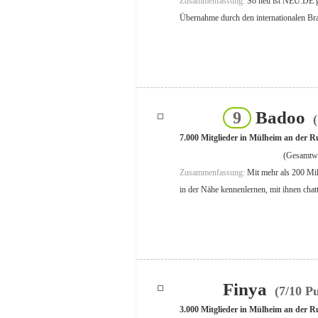
Zusammenfassung:
So neu ist NEU.DE gar
Übernahme durch den internationalen Bra
Badoo
9
(
7.000 Mitglieder in Mülheim an der R
(Gesamtwe
Zusammenfassung:
Mit mehr als 200 Mil
in der Nähe kennenlernen, mit ihnen chatt
Finya
(7/10 P
3.000 Mitglieder in Mülheim an der R