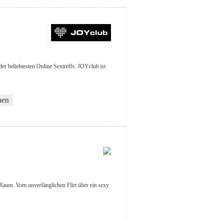
der beliebtesten Online Sextreffs. JOYclub ist
hen
n Raum. Vom unverfänglichen Flirt über ein sexy