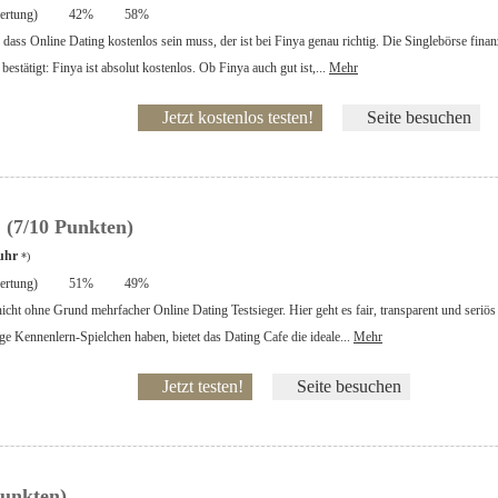
rtung)
42%
58%
 dass Online Dating kostenlos sein muss, der ist bei Finya genau richtig. Die Singlebörse fina
estätigt: Finya ist absolut kostenlos. Ob Finya auch gut ist,...
Mehr
Jetzt kostenlos testen!
Seite besuchen
e
(7/10 Punkten)
uhr
*)
rtung)
51%
49%
icht ohne Grund mehrfacher Online Dating Testsieger. Hier geht es fair, transparent und seriös
ge Kennenlern-Spielchen haben, bietet das Dating Cafe die ideale...
Mehr
Jetzt testen!
Seite besuchen
Punkten)