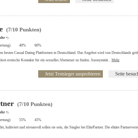
de
(7/10 Punkten)
uhr
*)
rtung)
40%
60%
den besten Casual Dating Plattformen in Deutschland. Das Angebot wird von Deutschlands gr
skret erotische Kontakte für ein sexuelles Abenteuer zu finden. Anonymität...
Mehr
Jetzt Testsieger ausprobieren
Seite besuc
rtner
(7/10 Punkten)
uhr
*)
rtung)
55%
45%
t, kultiviert und niveauvoll sollen sie sein, die Singles bei ElitePartner. Die elitäre Partnerve