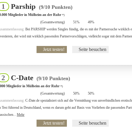
Parship
1
(9/10 Punkten)
0.000 Mitglieder in Mülheim an der Ruhr
*)
(Gesamtwertung)
51%
49%
usammenfassung:
Bei PARSHIP werden Singles fündig, die es mit der Partnersuche wirklich er
nvestieren, der wird mit wirklich passenden Partnervorschlägen, vielleicht sogar mit dem Partne
Jetzt testen!
Seite besuchen
C-Date
2
(9/10 Punkten)
.000 Mitglieder in Mülheim an der Ruhr
*)
(Gesamtwertung)
50%
50%
usammenfassung:
C-Date.de spezialisiert sich auf die Vermittlung von unverbindlichen erotisc
m Test führend in Deutschland, wenn es darum geht auf Basis von Vorlieben die passenden Partne
lassischen...
Mehr
Jetzt testen!
Seite besuchen