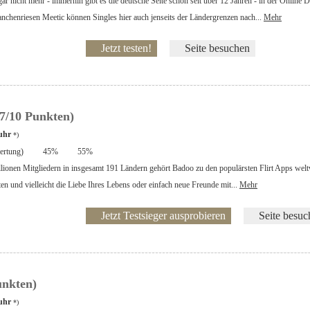
 nicht mehr - immerhin gibt es die deutsche Seite schon seit über 12 Jahren - in der Online Da
nchenriesen Meetic können Singles hier auch jenseits der Ländergrenzen nach...
Mehr
Jetzt testen!
Seite besuchen
7/10 Punkten)
uhr
*)
rtung)
45%
55%
lionen Mitgliedern in insgesamt 191 Ländern gehört Badoo zu den populärsten Flirt Apps wel
en und vielleicht die Liebe Ihres Lebens oder einfach neue Freunde mit...
Mehr
Jetzt Testsieger ausprobieren
Seite besuc
unkten)
uhr
*)