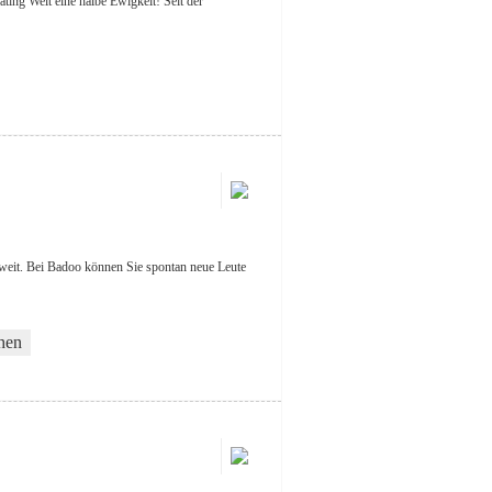
ting Welt eine halbe Ewigkeit! Seit der
tweit. Bei Badoo können Sie spontan neue Leute
hen