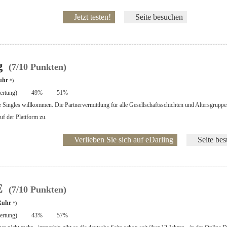
Jetzt testen!
Seite besuchen
g
(7/10 Punkten)
uhr
*)
rtung)
49%
51%
le Singles willkommen. Die Partnervermittlung für alle Gesellschaftsschichten und Altersgruppe
uf der Plattform zu.
Verlieben Sie sich auf eDarling
Seite be
E
(7/10 Punkten)
 Ruhr
*)
rtung)
43%
57%